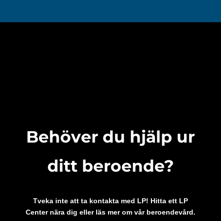
LP Grow
Riktar sig till unga och arbetar förebyggande mot alkohol,
droger, psykisk ohälsa och kriminalitet
LP Kvinna
För kvinnor som söker hjälp mot beroende, drogfri
gemenskap, jag-stärkande övningar och en trygg miljö.
Behöver du hjälp ur
LP Fält
Tillsammans med församlingar jobbar LP med utåtriktat
evangelisationsarbete
ditt beroende?
Tveka inte att ta kontakta med LP! Hitta ett LP
Center nära dig eller läs mer om vår beroendevård.