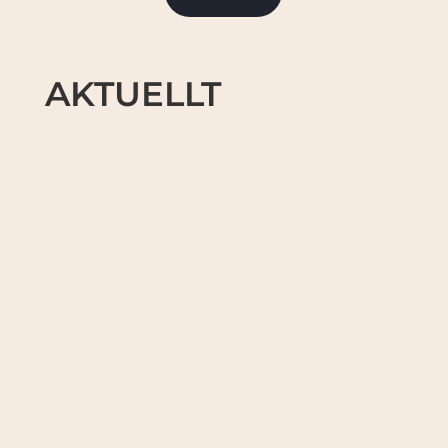
AKTUELLT
LP-verksamheten vill passa på att önska er alla
en riktigt...
Trauma, beroende och djup psykisk ohälsa läker