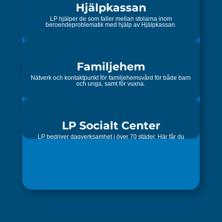
Hjälpkassan
LP hjälper de som faller mellan stolarna inom
beroendeproblematik med hjälp av Hjälpkassan.
Familjehem
Nätverk och kontaktpunkt för familjehemsvård för både barn
och unga, samt för vuxna.
LP Socialt Center
LP bedriver dagverksamhet i över 70 städer. Här får du
möjlighet till gemenskap, stöd och motivation.
Resurser
Verktyg, resurser och information utifrån våra verksamheter
till församlingar och andra verksamheter.