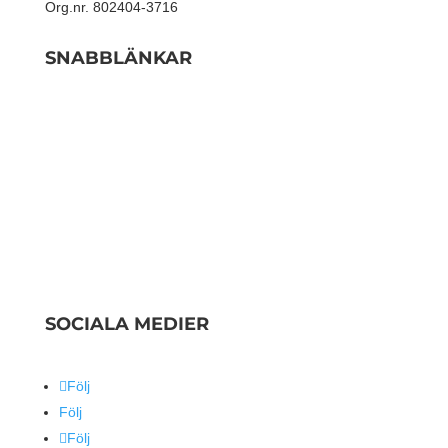
Org.nr. 802404-3716
SNABBLÄNKAR
Våra medarbetare
Resurser
Beroendevård
Om oss
Stadgar och dokument
Bli månadsgivare
SOCIALA MEDIER
Följ
Följ
Följ