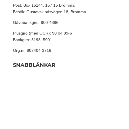
Post: Box 15144, 167 15 Bromma
Besök: Gustavslundsvägen 18, Bromma
Gåvobankgiro: 900-4896
Plusgiro (med OCR): 90 04 89-6
Bankgiro: 5198–5901
Org.nr. 802404-3716
SNABBLÄNKAR
Våra medarbetare
Resurser
Beroendevård
Om oss
Stadgar och dokument
Bli månadsgivare