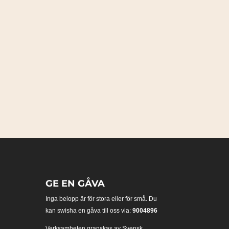
GE EN GÅVA
Inga belopp är för stora eller för små. Du
kan swisha en gåva till oss via:
9004896
Verksamheten granskas av Svensk