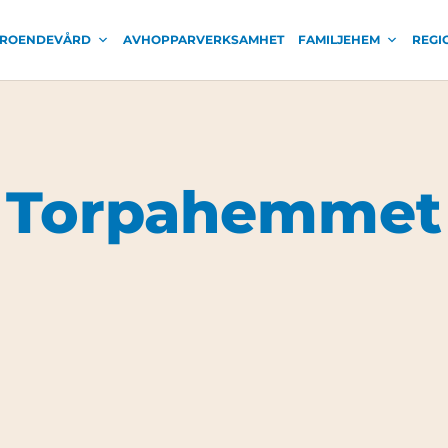
ROENDEVÅRD
AVHOPPARVERKSAMHET
FAMILJEHEM
REGI
Torpahemmet