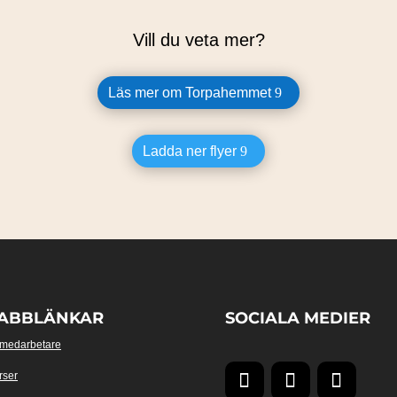
Vill du veta mer?
Läs mer om Torpahemmet
Ladda ner flyer
ABBLÄNKAR
SOCIALA MEDIER
 medarbetare
rser