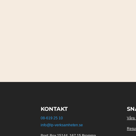
KONTAKT
SN
08-619 25 10
Våra
info@lp-verksamheten.se
Resu
Post: Box 15144, 167 15 Bromma