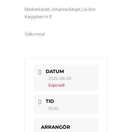
Medverkande: Johanna Berger, Lili-Ann
Karppinen m fl.
Välkomna!
DATUM
2022-06-02
Expired!
TID
15:00
ARRANGÖR