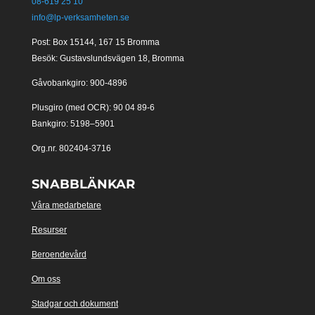
08-619 25 10
info@lp-verksamheten.se
Post: Box 15144, 167 15 Bromma
Besök: Gustavslundsvägen 18, Bromma
Gåvobankgiro: 900-4896
Plusgiro (med OCR): 90 04 89-6
Bankgiro: 5198–5901
Org.nr. 802404-3716
SNABBLÄNKAR
Våra medarbetare
Resurser
Beroendevård
Om oss
Stadgar och dokument