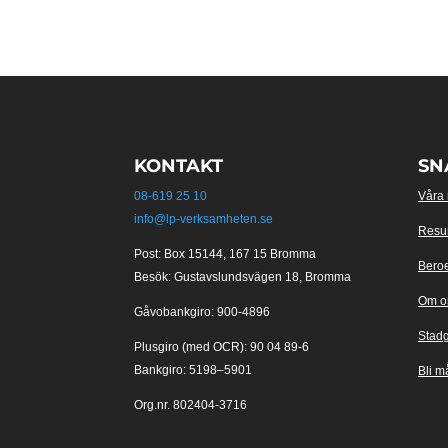
KONTAKT
SN
08-619 25 10
Våra
info@lp-verksamheten.se
Resu
Post: Box 15144, 167 15 Bromma
Bero
Besök: Gustavslundsvägen 18, Bromma
Om o
Gåvobankgiro: 900-4896
Stad
Plusgiro (med OCR): 90 04 89-6
Bankgiro: 5198–5901
Bli m
Org.nr. 802404-3716