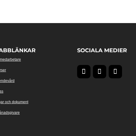
ABBLÄNKAR
SOCIALA MEDIER
 medarbetare
rser
endevård
ss
gar och dokument
ånadsgivare