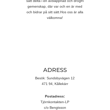
sätt delta i en avslappnad och drogfri
gemenskap, där var och en är med
och bidrar på sitt sätt.Hos oss är alla
välkomna!
ADRESS
Besök: Sundsbyvägen 12
471 94, Kållekärr
Postadress:
Tjörnkontakten-LP
c/o Bengtsson