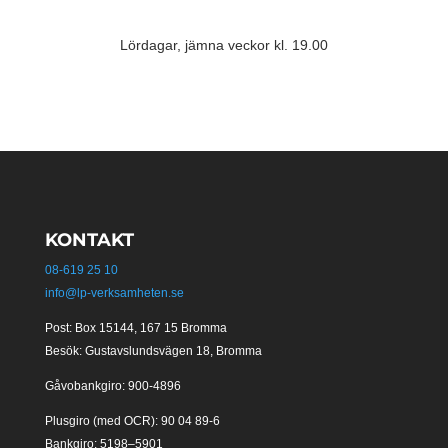
Lördagar, jämna veckor kl. 19.00
KONTAKT
08-619 25 10
info@lp-verksamheten.se
Post: Box 15144, 167 15 Bromma
Besök: Gustavslundsvägen 18, Bromma
Gåvobankgiro: 900-4896
Plusgiro (med OCR): 90 04 89-6
Bankgiro: 5198–5901