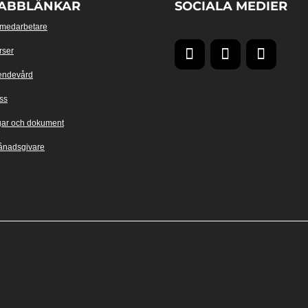
ABBLÄNKAR
SOCIALA MEDIER
 medarbetare
rser
endevård
ss
gar och dokument
ånadsgivare