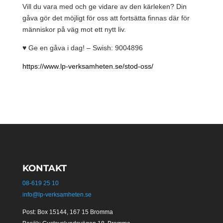
Vill du vara med och ge vidare av den kärleken? Din
gåva gör det möjligt för oss att fortsätta finnas där för
människor på väg mot ett nytt liv.
♥️ Ge en gåva i dag! – Swish: 9004896
https://www.lp-verksamheten.se/stod-oss/
KONTAKT
08-619 25 10
info@lp-verksamheten.se
Post: Box 15144, 167 15 Bromma