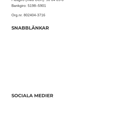
Bankgiro: 5198–5901
Org.nr. 802404-3716
SNABBLÄNKAR
Våra medarbetare
Resurser
Beroendevård
Om oss
Stadgar och dokument
Bli månadsgivare
SOCIALA MEDIER