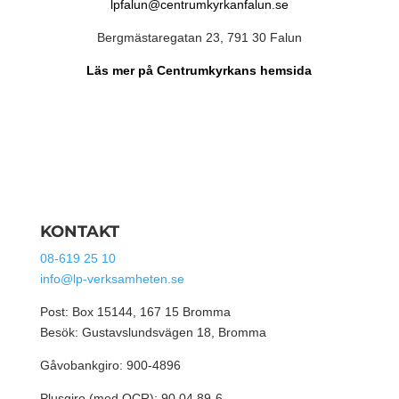
lpfalun@centrumkyrkanfalun.se
Bergmästaregatan 23, 791 30 Falun
Läs mer på Centrumkyrkans hemsida
KONTAKT
08-619 25 10
info@lp-verksamheten.se
Post: Box 15144, 167 15 Bromma
Besök: Gustavslundsvägen 18, Bromma
Gåvobankgiro: 900-4896
Plusgiro (med OCR): 90 04 89-6