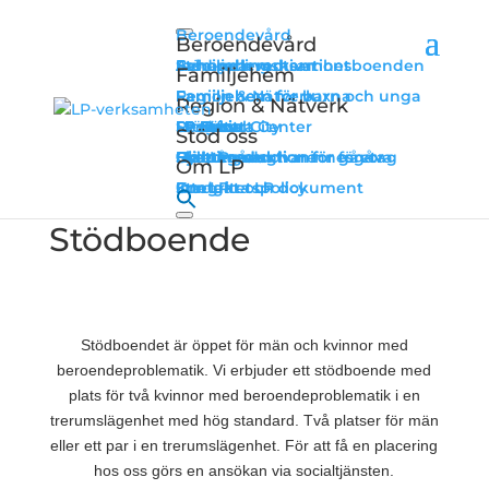
Beroendevård
Beroendevård
Behandlingshem
Stöd- och motivationsboenden
Avhopparverksamhet
Familjehem
Familjehem
Familjehem för barn och unga
Familjehem för vuxna
Region & Nätverk
Region & Nätverk
LP Socialt Center
LP Grow
LP Kvinna
LP Man
LP Fält
Drogfritt City
Resurser
Stöd oss
Stöd oss
Ge en gåva
Bli månadsgivare
Hyllnings- och minnesgåva
Hjälpkassan
Skattereduktion för gåvor
Skattereduktion för företag
Om LP
Om LP
Falun
Om LP
Kontakta LP
Stadgar och dokument
Integritetspolicy
Stödboende
Stödboendet är öppet för män och kvinnor med
beroendeproblematik.
Vi erbjuder ett stödboende med
plats för två kvinnor med beroendeproblematik i en
trerumslägenhet med hög standard. Två platser för män
eller ett par i en trerumslägenhet.
För att få en placering
hos oss görs en ansökan via socialtjänsten.