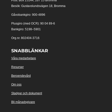
Post: Box 15144, 167 15 Bromma
Besök: Gustavslundsvägen 18, Bromma
Gåvobankgiro: 900-4896
Plusgiro (med OCR): 90 04 89-6
Bankgiro: 5198–5901
Org.nr. 802404-3716
SNABBLÄNKAR
Våra medarbetare
Resurser
Beroendevård
Om oss
Stadgar och dokument
Bli månadsgivare