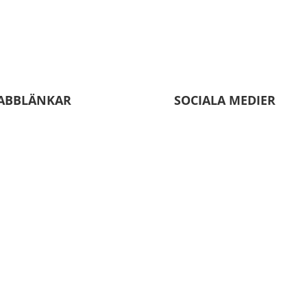
ABBLÄNKAR
SOCIALA MEDIER
a medarbetare
rser
oendevård
oss
dgar och dokument
månadsgivare