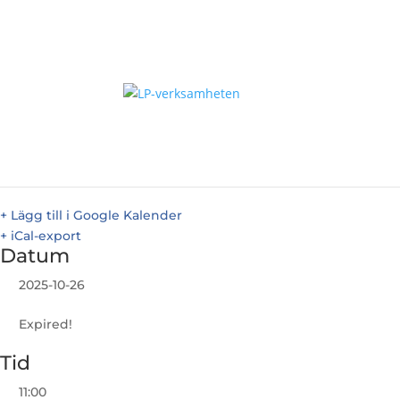
LP-Gudstjänst i Norrköping 
Predikan: Martin Rask Einarsson
Home
+ Lägg till i Google Kalender
+ iCal-export
Datum
2025-10-26
Expired!
Tid
11:00