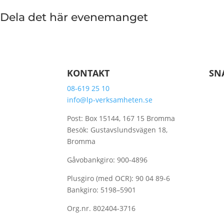
Dela det här evenemanget
KONTAKT
SN
08-619 25 10
Vår
info@lp-verksamheten.se
Resu
Post: Box 15144, 167 15 Bromma
Ber
Besök: Gustavslundsvägen 18,
Bromma
Om 
Gåvobankgiro: 900-4896
Sta
Plusgiro (med OCR): 90 04 89-6
Bli 
Bankgiro: 5198–5901
Org.nr. 802404-3716