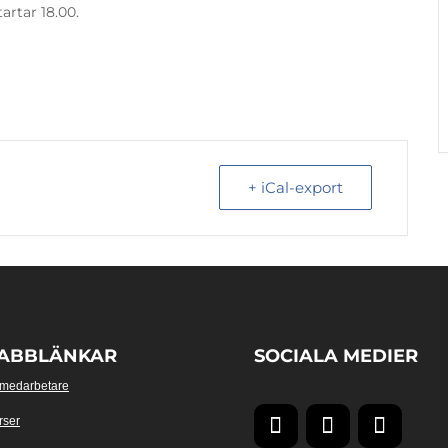
artar 18.00.
+ iCal-export
ABBLÄNKAR
SOCIALA MEDIER
 medarbetare
rser