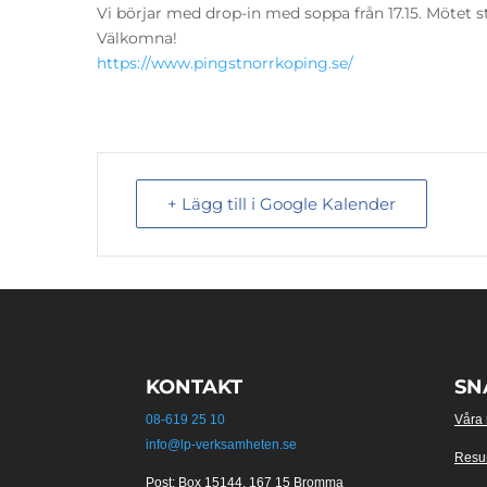
Vi börjar med drop-in med soppa från 17.15. Mötet st
Välkomna!
https://www.pingstnorrkoping.se/
+ Lägg till i Google Kalender
KONTAKT
SN
08-619 25 10
Våra
info@lp-verksamheten.se
Resu
Post: Box 15144, 167 15 Bromma