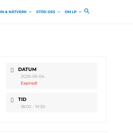
ON & NÄTVERK
STÖD OSS
OM LP
DATUM
2026-05-04
Expired!
TID
18:00 - 19:30