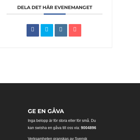
DELA DET HÄR EVENEMANGET
GE EN GÅVA
Inga belopp är för stora eller för små. Du
kan swisha en gåva till oss via:
9004896
Verksamheten granskas av Svensk