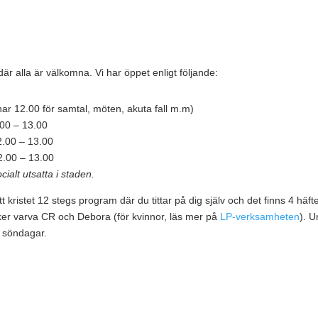
 alla är välkomna. Vi har öppet enligt följande:
ar 12.00 för samtal, möten, akuta fall m.m)
.00 – 13.00
2.00 – 13.00
2.00 – 13.00
ialt utsatta i staden.
 kristet 12 stegs program där du tittar på dig själv och det finns 4 hä
ker varva CR och Debora (för kvinnor, läs mer på
LP-verksamheten
). U
å söndagar.