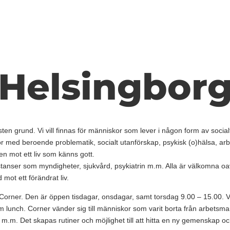
Helsingbor
ten grund. Vi vill finnas för människor som lever i någon form av socialt
or med beroende problematik, socialt utanförskap, psykisk (o)hälsa, arb
n mot ett liv som känns gott.
nstanser som myndigheter, sjukvård, psykiatrin m.m. Alla är välkomna oa
 mot ett förändrat liv.
 Corner. Den är öppen tisdagar, onsdagar, samt torsdag 9.00 – 15.00. V
unch. Corner vänder sig till människor som varit borta från arbetsma
m.m. Det skapas rutiner och möjlighet till att hitta en ny gemenskap oc