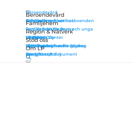
Beroendevård
Beroendevård
Behandlingshem
Stöd- och motivationsboenden
Avhopparverksamhet
Familjehem
Familjehem
Familjehem för barn och unga
Familjehem för vuxna
Region & Nätverk
Region & Nätverk
LP Socialt Center
LP Grow
LP Kvinna
LP Man
LP Fält
Drogfritt City
Resurser
Stöd oss
Stöd oss
Ge en gåva
Bli månadsgivare
Hyllnings- och minnesgåva
Hjälpkassan
Skattereduktion för gåvor
Skattereduktion för företag
Om LP
Om LP
Om LP
Kontakta LP
Stadgar och dokument
Integritetspolicy