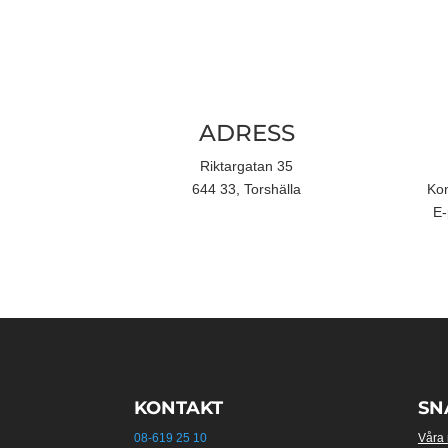
ADRESS
Riktargatan 35
644 33, Torshälla
Kon
E-
KONTAKT
SN
08-619 25 10
Våra