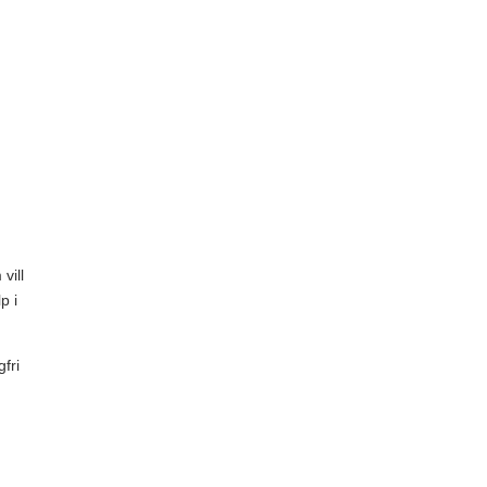
vill
p i
fri