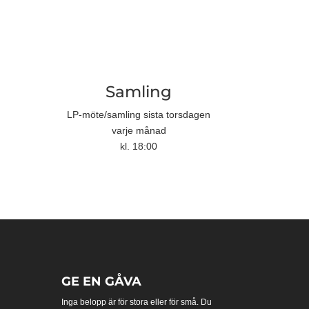
Samling
LP-möte/samling sista torsdagen
varje månad
kl. 18:00
GE EN GÅVA
Inga belopp är för stora eller för små. Du