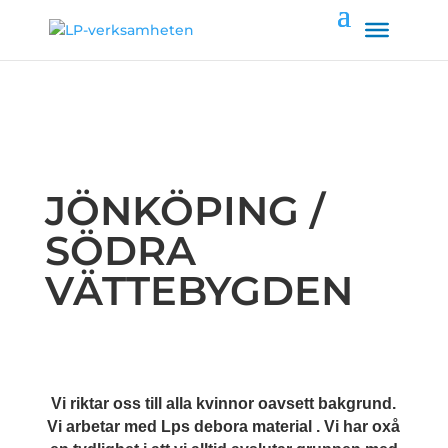
JÖNKÖPING /
SÖDRA
VÄTTEBYGDEN
Vi riktar oss till alla kvinnor oavsett bakgrund.
Vi arbetar med Lps debora material . Vi har oxå