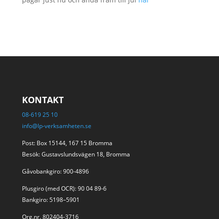
KONTAKT
08-619 25 10
info@lp-verksamheten.se
Post: Box 15144, 167 15 Bromma
Besök: Gustavslundsvägen 18, Bromma
Gåvobankgiro: 900-4896
Plusgiro (med OCR): 90 04 89-6
Bankgiro: 5198–5901
Org.nr. 802404-3716