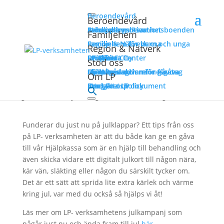
Beroendevård
Beroendevård
Behandlingshem
Stöd- och motivationsboenden
Avhopparverksamhet
Familjehem
Familjehem
Familjehem för barn och unga
Familjehem för vuxna
Region & Nätverk
Region & Nätverk
LP Socialt Center
LP Grow
LP Kvinna
LP Man
LP Fält
Drogfritt City
Resurser
Stöd oss
Stöd oss
LP- verksamhetens
Ge en gåva
Bli månadsgivare
Hyllnings- och minnesgåva
Hjälpkassan
Skattereduktion för gåvor
Skattereduktion för företag
Om LP
Om LP
julkampanj fram till jul!
Om LP
Kontakta LP
Stadgar och dokument
Integritetspolicy
Funderar du just nu på julklappar? Ett tips från oss
på LP- verksamheten är att du både kan ge en gåva
till vår Hjälpkassa som är en hjälp till behandling och
även skicka vidare ett digitalt julkort till någon nära,
kär vän, släkting eller någon du särskilt tycker om.
Det är ett sätt att sprida lite extra kärlek och värme
kring jul, var med du också så hjälps vi åt!
Läs mer om LP- verksamhetens julkampanj som
pågår just nu och ända fram till jul
här